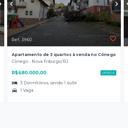
Ref.: 3960
Apartamento de 3 quartos à venda no Cônego
Cônego - Nova Friburgo/RJ
R$680.000,00
VENDA
3
Dormitórios
, sendo
1
suíte
1 Vaga