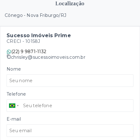
Localização
Cônego - Nova Friburgo/RJ
Sucesso Imóveis Prime
CRECI -
10158J
(22) 9 9871-1132
chrisley@sucessoimoveis.com.br
Nome
Telefone
E-mail