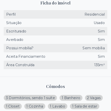
Ficha do imóvel
Perfil
Residencial
Situação
Usado
Escriturado
Sim
Averbado
Sim
Possui mobília?
Sem mobília
Aceita Financiamento
Sim
Área Construída
135m²
Cômodos
3 Dormitórios, sendo 1 suíte
1 Banheiro
2 Vagas
1 Closet
1 Cozinha
1 Lavabo
1 Sala de estar