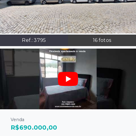
Ref.:
3795
16
fotos
Venda
R$690.000,00