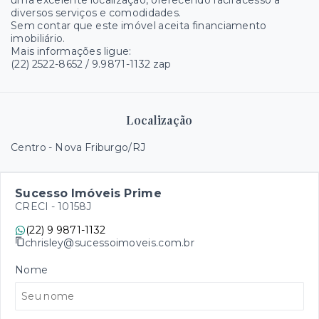
uma excelente localização, oferecendo fácil acesso a
diversos serviços e comodidades.
Sem contar que este imóvel aceita financiamento
imobiliário.
Mais informações ligue:
(22) 2522-8652 / 9.9871-1132 zap
Localização
Centro - Nova Friburgo/RJ
Sucesso Imóveis Prime
CRECI -
10158J
(22) 9 9871-1132
chrisley@sucessoimoveis.com.br
Nome