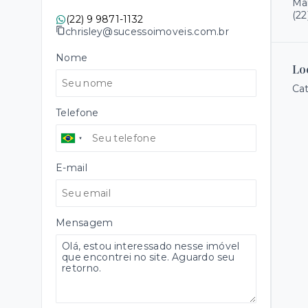
Mai
(22
(22) 9 9871-1132
chrisley@sucessoimoveis.com.br
Nome
Lo
Cat
Telefone
E-mail
Mensagem