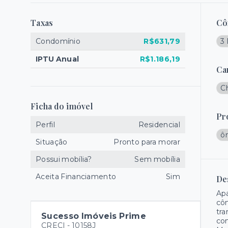
Taxas
Cô
Condomínio
R$631,79
3
IPTU Anual
R$1.186,19
Ca
C
Ficha do imóvel
Pr
Perfil
Residencial
ô
Situação
Pronto para morar
Possui mobília?
Sem mobília
Aceita Financiamento
Sim
De
Apa
côm
tra
Sucesso Imóveis Prime
con
CRECI -
10158J