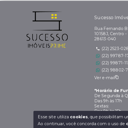
Sucesso Imóve
Rua Fernando Bi
10158J, Centro -
28613-040
(22) 2523-02
(22) 99787-1
(22) 99871-1
(22) 98802-
Ver e-mail
*Horário de F
De Segunda à Q
Das 9h às 17h
Sextas:
Das 9h às 15h
*Horário de Al
Esse site utiliza
cookies
, que possibilitam
De 12h às 13h
Ao continuar, você concorda com o uso de