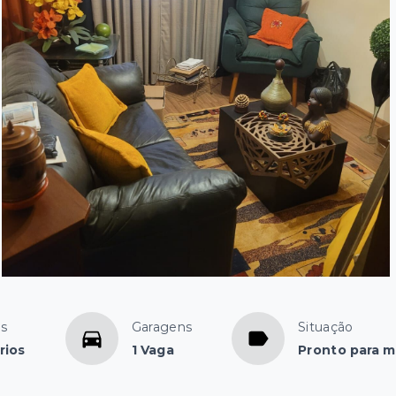
os
Garagens
Situação
rios
1 Vaga
Pronto para m