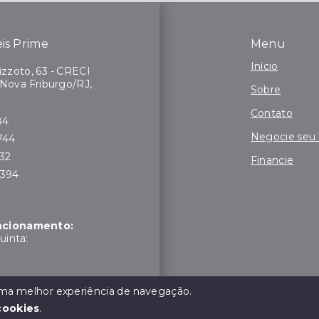
is Prime
Menu
Início
zzoto, 63 - CRECI
 Nova Friburgo/RJ,
Sobre
Contato
84
Negocie seu
744
132
Financie
7394
uncionamento:
uinta:
moço:
 uma melhor experiência de navegação.
cookies
.