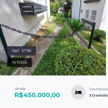
Ref.:
3796
14
fotos
Venda
Dormitóri
R$450.000,00
3 Dormitó