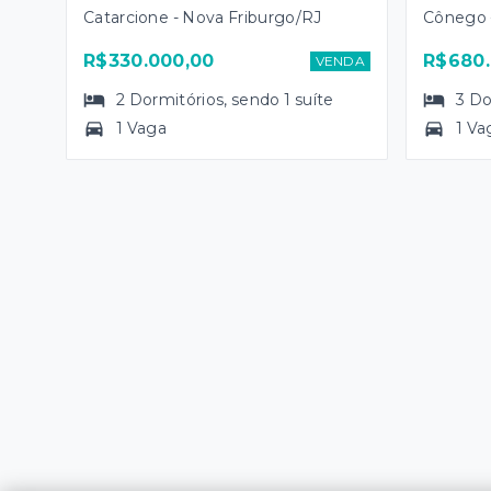
Catarcione - Nova Friburgo/RJ
Cônego 
R$330.000,00
R$680.
VENDA
2
Dormitórios
, sendo
1
suíte
3
Do
1 Vaga
1 Va