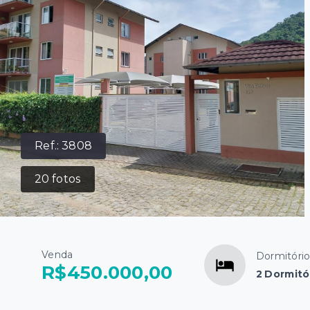
Ref.:
3808
20
fotos
Venda
Dormitóri
R$450.000,00
2 Dormitór