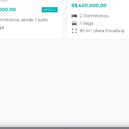
0,00
R$400.000,00
000,00
VENDA
2
Dormitórios
rmitórios
, sendo
1
suíte
1 Vaga
ga
81 m² (Área Privativa)