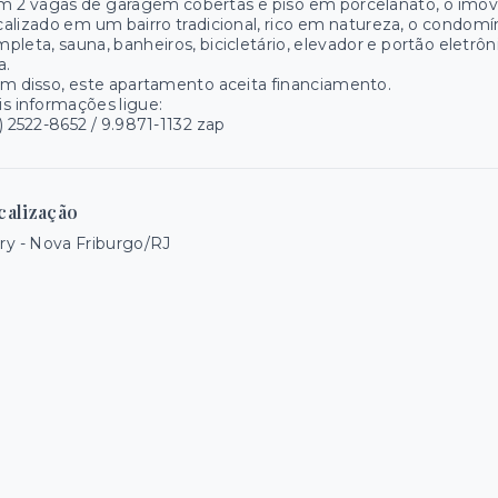
 2 vagas de garagem cobertas e piso em porcelanato, o imóvel
alizado em um bairro tradicional, rico em natureza, o condomí
pleta, sauna, banheiros, bicicletário, elevador e portão eletrô
a.
m disso, este apartamento aceita financiamento.
s informações ligue:
) 2522-8652 / 9.9871-1132 zap
calização
y - Nova Friburgo/RJ