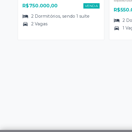
R$590.00
R$750.000,00
VENDA
R$550.
2
Dormitórios
, sendo
1
suíte
2
Do
2 Vagas
1 Va