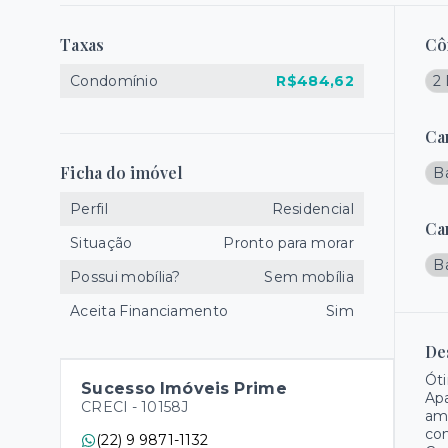
Taxas
Cô
Condomínio
R$484,62
2 
Ca
Ficha do imóvel
B
Perfil
Residencial
Ca
Situação
Pronto para morar
B
Possui mobília?
Sem mobília
Aceita Financiamento
Sim
De
Ót
Sucesso Imóveis Prime
Apa
CRECI -
10158J
amp
com
(22) 9 9871-1132