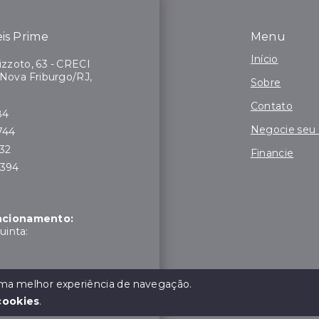
is Prime
Menu
Início
zzoto, 63 - CRECI
 Nova Friburgo/RJ,
Sobre
Contato
84
Negocie seu
744
132
Financie
7394
uncionamento:
uinta:
moço:
 uma melhor experiência de navegação.
cookies
.