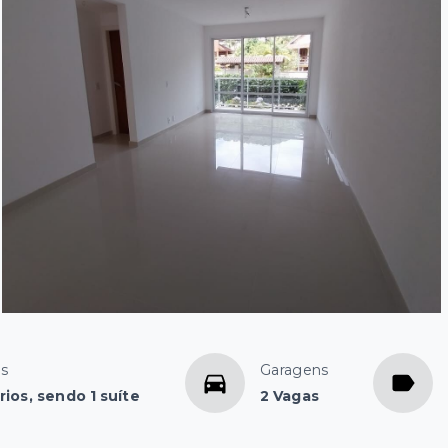
os
Garagens
ios, sendo 1 suíte
2 Vagas