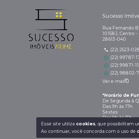
Sucesso Imóve
Rua Fernando Bi
10158J, Centro -
28613-040
(22) 2523-02
(22) 99787-1
(22) 99871-1
(22) 98802-
Ver e-mail
*Horário de F
De Segunda à Q
Das 9h às 17h
Sextas:
Das 9h às 15h
*Horário de Al
Esse site utiliza
cookies
, que possibilitam
De 12h às 13h
Ao continuar, você concorda com o uso de