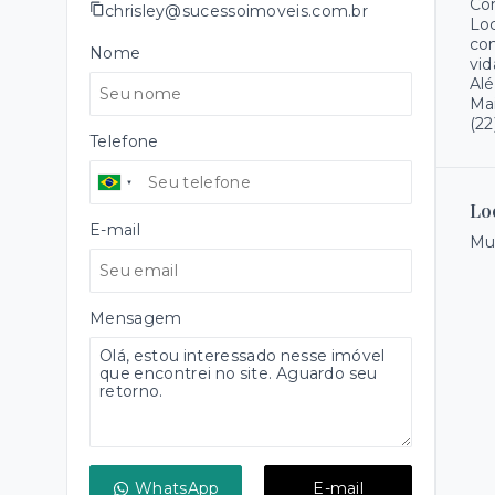
Com
chrisley@sucessoimoveis.com.br
Loc
com
Nome
vid
Alé
Mai
(22
Telefone
Lo
E-mail
Mur
Mensagem
WhatsApp
E-mail