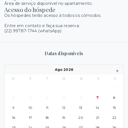
Área de serviço disponível no apartamento.
Acesso do hóspede
Os hóspedes terão acesso à todos os cômodos.
Entre em contato e faça sua reserva:
(22) 99787-1744 (whatsApp)
Datas disponíveis
Ago 2026
D
S
T
Q
Q
S
S
1
2
3
4
5
6
7
8
9
10
11
12
13
14
15
16
17
18
19
20
21
22
23
24
25
26
27
28
29