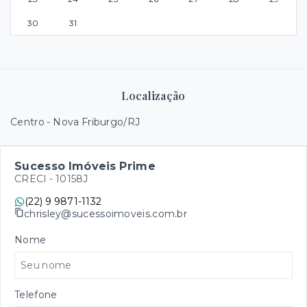
30
31
Localização
Centro - Nova Friburgo/RJ
Sucesso Imóveis Prime
CRECI -
10158J
(22) 9 9871-1132
chrisley@sucessoimoveis.com.br
Nome
Telefone