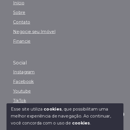
Início
Sobre
Contato
Negocie seu Imóvel
Financie
Social
Instagram
Facebook
Youtube
TikTok
Esse site utiliza
cookies
, que possibilitam uma
melhor experiência de navegação.
Ao continuar,
Olá! Estamos disponíveis para te ajudar.
você concorda com o uso de
cookies
.
© Copyright 2026 - Sucesso Imóveis Prime - Todos os
direitos reservados