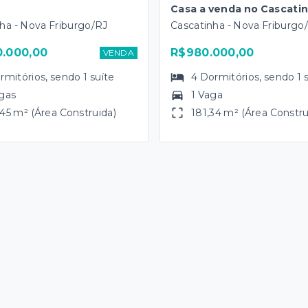
Casa a venda no Cascati
ha - Nova Friburgo/RJ
Cascatinha - Nova Friburgo
0.000,00
R$980.000,00
VENDA
rmitórios
, sendo
1
suíte
4
Dormitórios
, sendo
1
gas
1 Vaga
45 m² (Área Construida)
181,34 m² (Área Constru