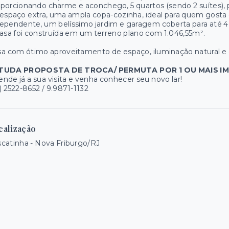
porcionando charme e aconchego, 5 quartos (sendo 2 suítes), p
espaço extra, uma ampla copa-cozinha, ideal para quem gosta d
ependente, um belíssimo jardim e garagem coberta para até 4 
asa foi construída em um terreno plano com 1.046,55m².
a com ótimo aproveitamento de espaço, iluminação natural e e
TUDA PROPOSTA DE TROCA/ PERMUTA POR 1 OU MAIS IM
nde já a sua visita e venha conhecer seu novo lar!
) 2522-8652 / 9.9871-1132
calização
catinha - Nova Friburgo/RJ