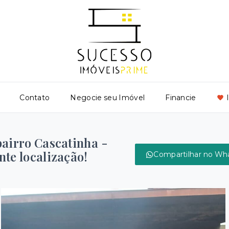
Contato
Negocie seu Imóvel
Financie
bairro Cascatinha -
te localização!
Compartilhar no Wh