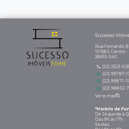
Sucesso Imóve
Rua Fernando Bi
10158J, Centro -
28613-040
(22) 2523-02
(22) 99787-1
(22) 99871-1
(22) 98802-
Ver e-mail
*Horário de F
De Segunda à Q
Das 9h às 17h
Sextas: