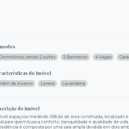
modos
Dormitórios, sendo 2 suítes
3 Banheiros
4 Vagas
Gar
racterísticas do Imóvel
ardim de inverno
Lareira
Lavanderia
scrição do imóvel
vel espaçoso medindo 268,64 de área construída, localizado 
al para quem busca conforto, tranquilidade e qualidade de vida
esidência é composta por uma sala ampla dividida em dois ambi