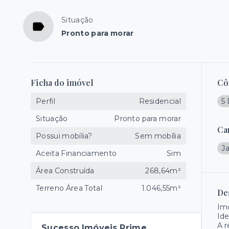
Situação
Pronto para morar
Ficha do imóvel
Cô
Perfil
Residencial
5 
Situação
Pronto para morar
Ca
Possui mobília?
Sem mobília
J
Aceita Financiamento
Sim
Área Construída
268,64m²
Terreno Área Total
1.046,55m²
De
Imó
Ide
A r
Sucesso Imóveis Prime