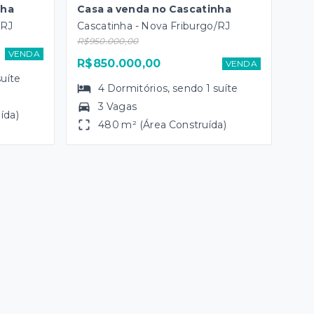
nha
Casa a venda no Cascatinha
/RJ
Cascatinha - Nova Friburgo/RJ
R$950.000,00
VENDA
R$850.000,00
VENDA
suíte
4
Dormitórios
, sendo
1
suíte
3 Vagas
ída)
480 m² (Área Construída)