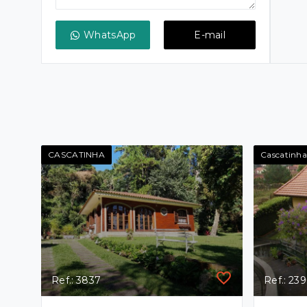
WhatsApp
E-mail
CASCATINHA
Cascatinha
Ref.: 3837
Ref.: 23