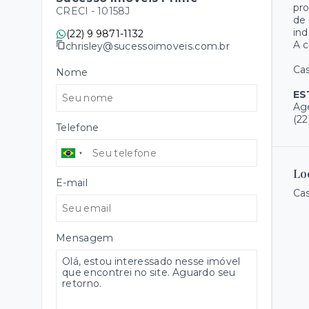
pro
CRECI -
10158J
de 
ind
(22) 9 9871-1132
A c
chrisley@sucessoimoveis.com.br
Cas
Nome
ES
Age
(22
Telefone
Lo
E-mail
Cas
Mensagem