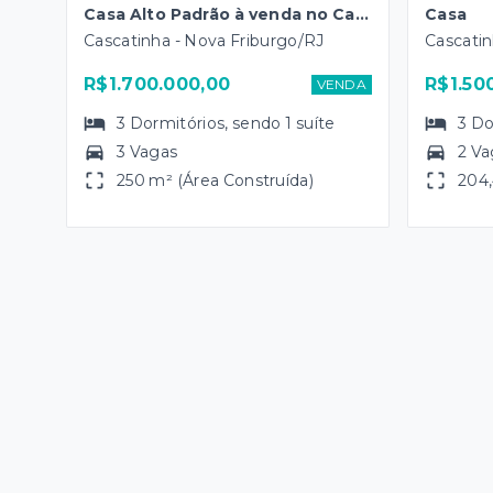
Casa Alto Padrão à venda no Cascatinha
Casa
Cascatinha - Nova Friburgo/RJ
Cascatin
R$1.700.000,00
R$1.50
VENDA
3
Dormitórios
, sendo
1
suíte
3
Do
3 Vagas
2 Va
250 m² (Área Construída)
204,