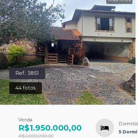
Ref.:
3851
44
fotos
Venda
Dormitór
R$1.950.000,00
5 Dormi
R$2.000.000,00