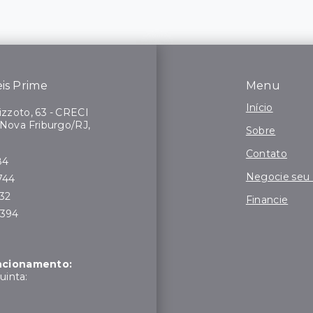
is Prime
Menu
Início
zzoto, 63 - CRECI
 Nova Friburgo/RJ,
Sobre
Contato
84
Negocie seu
744
132
Financie
7394
uncionamento:
uinta: