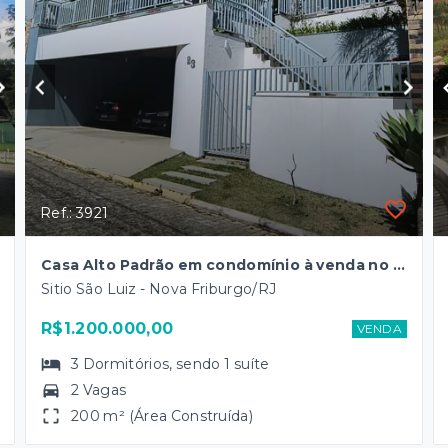
Ref.: 3921
Casa Alto Padrão em condomínio à venda no Sítio São Luiz
Sitio São Luiz - Nova Friburgo/RJ
R$1.200.000,00
VENDA
3
Dormitórios
, sendo
1
suíte
2 Vagas
200 m² (Área Construída)