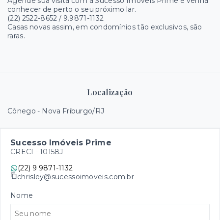
Agende sua visita com a Sucesso Imóveis Prime e venha
conhecer de perto o seu próximo lar.
(22) 2522-8652 / 9.9871-1132
Casas novas assim, em condomínios tão exclusivos, são
raras.
Localização
Cônego - Nova Friburgo/RJ
Sucesso Imóveis Prime
CRECI -
10158J
(22) 9 9871-1132
chrisley@sucessoimoveis.com.br
Nome