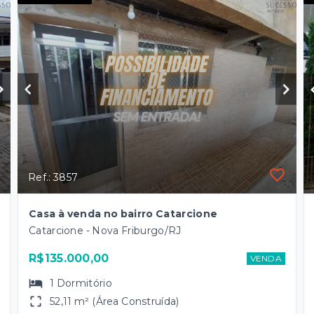
Ref.: 3857
Casa à venda no bairro Catarcione
Catarcione - Nova Friburgo/RJ
R$135.000,00
VENDA
1
Dormitório
52,11 m² (Área Construída)