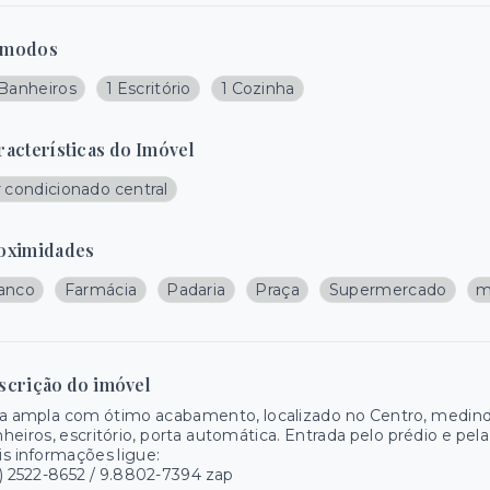
modos
 Banheiros
1 Escritório
1 Cozinha
racterísticas do Imóvel
 condicionado central
oximidades
anco
Farmácia
Padaria
Praça
Supermercado
m
scrição do imóvel
a ampla com ótimo acabamento, localizado no Centro, medind
heiros, escritório, porta automática. Entrada pelo prédio e pela 
s informações ligue:
) 2522-8652 / 9.8802-7394 zap