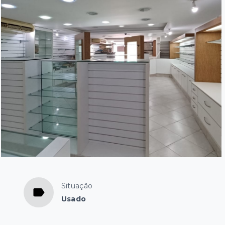
a
Situação
Usado