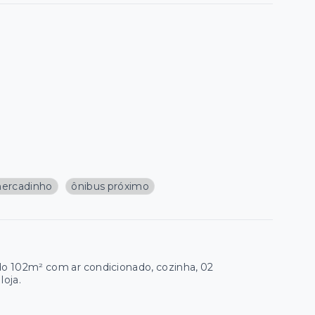
ercadinho
ônibus próximo
o 102m² com ar condicionado, cozinha, 02
loja.