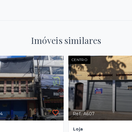
Imóveis similares
CENTRO
64
Ref.: A607
Loja