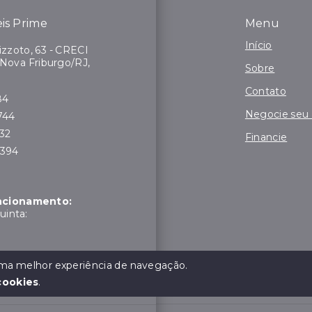
is Prime
Menu
Início
zzoto, 63 - CRECI
 Nova Friburgo/RJ,
Sobre
Contato
84
Negocie seu
744
132
Financie
7394
uncionamento:
uinta:
moço:
 uma melhor experiência de navegação.
cookies
.