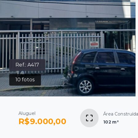
Ref.:
A417
10
fotos
Aluguel
Área Construíd
R$9.000,00
102 m²