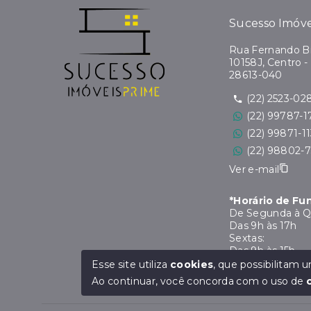
Sucesso Imóve
Rua Fernando Bi
10158J, Centro -
28613-040
(22) 2523-02
(22) 99787-1
(22) 99871-1
(22) 98802-
Ver e-mail
*Horário de F
De Segunda à Q
Das 9h às 17h
Sextas:
Das 9h às 15h
*Horário de Al
Esse site utiliza
cookies
, que possibilitam
De 12h às 13h
Ao continuar, você concorda com o uso de