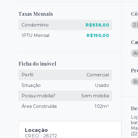
Taxas Mensais
Cô
Condomínio
R$936,00
2
IPTU Mensal
R$190,00
Ca
Ar
Ficha do imóvel
Pr
Perfil
Comercial
B
Situação
Usado
Possui mobília?
Sem mobília
Área Construída
102m²
De
Loj
ban
Mai
Locação
(22
CRECI -
28272