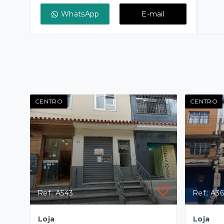
WhatsApp
E-mail
CENTRO
CENTRO
Ref.: A543
Ref.: A3
Loja
Loja