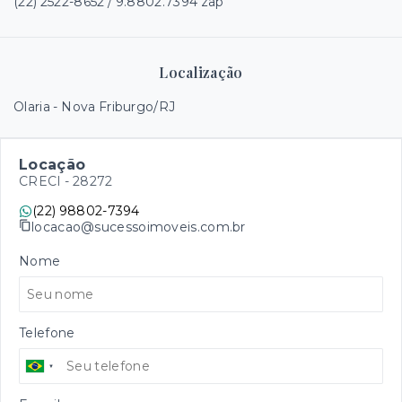
(22) 2522-8652 / 9.8802.7394 zap
Localização
Olaria - Nova Friburgo/RJ
Locação
CRECI -
28272
(22) 98802-7394
locacao@sucessoimoveis.com.br
Nome
Telefone