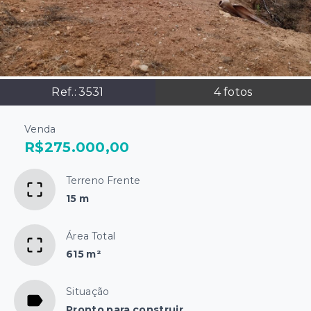
Ref.:
3531
4
fotos
Venda
R$275.000,00
Terreno Frente
15 m
Área Total
615 m²
Situação
Pronto para construir