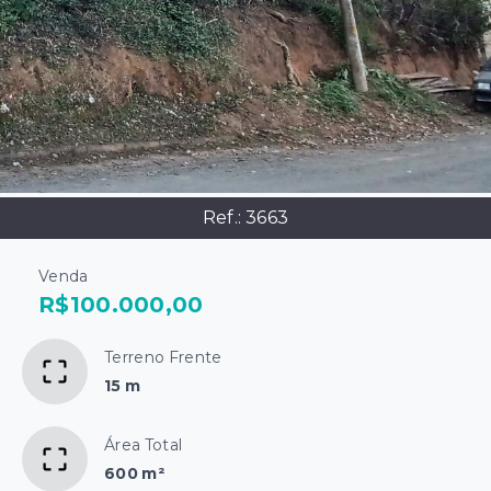
Ref.:
3663
Venda
R$100.000,00
Terreno Frente
15 m
Área Total
600 m²