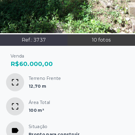
Ref.:
3737
10
fotos
Venda
R$60.000,00
Terreno Frente
12,70 m
Área Total
100 m²
Situação
Pronto para construir