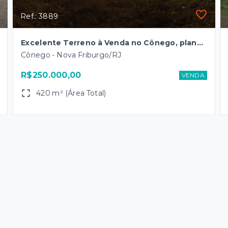
Ref.: 3889
Excelente Terreno à Venda no Cônego, plano com um suave declíve – 420m² – Oportunidade Única!
Cônego - Nova Friburgo/RJ
R$250.000,00
VENDA
420 m² (Área Total)