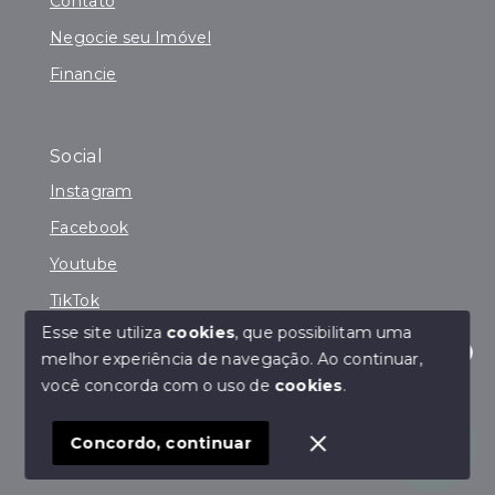
Contato
Negocie seu Imóvel
Financie
Social
Instagram
Facebook
Youtube
TikTok
Esse site utiliza
cookies
, que possibilitam uma
melhor experiência de navegação.
Ao continuar,
Olá! Estamos disponíveis para te ajudar.
você concorda com o uso de
cookies
.
© Copyright 2026 - Sucesso Imóveis Prime - Todos os
direitos reservados
Concordo, continuar
SITE PARA IMOBILIARIA