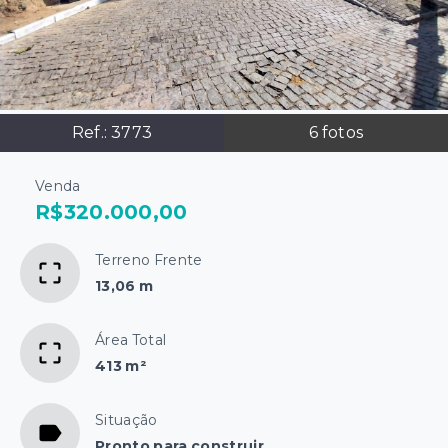
Ref.:
3773
6
fotos
Venda
R$320.000,00
Terreno Frente
13,06 m
Área Total
413 m²
Situação
Pronto para construir