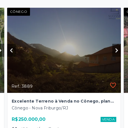
CÔNEGO
Ref.: 3889
Excelente Terreno à Venda no Cônego, plano com um suave declíve – 420m² – Oportunidade Única!
Cônego - Nova Friburgo/RJ
R$250.000,00
VENDA