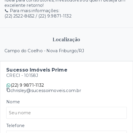
Ideal para construtores, investidores ou quem deseja um
excelente retorno!
📞 Para mais informações:
(22) 2522-8652 / (22) 9.9871-1132
Localização
Campo do Coelho - Nova Friburgo/RJ
Sucesso Imóveis Prime
CRECI -
10158J
(22) 9 9871-1132
chrisley@sucessoimoveis.com.br
Nome
Telefone